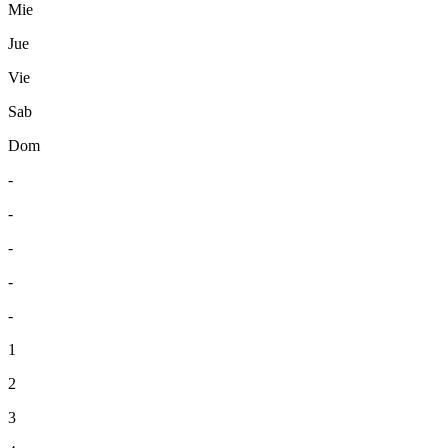
Mie
Jue
Vie
Sab
Dom
-
-
-
-
-
1
2
3