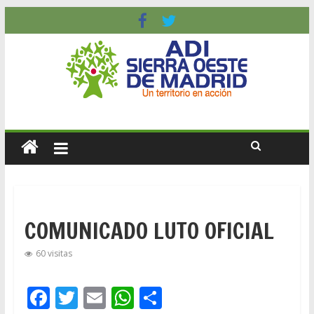
COMUNICADO LUTO OFICIAL
60 visitas
F
T
E
W
C