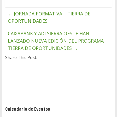
ac
w
m
h
o
e
itt
ai
at
m
←
JORNADA FORMATIVA – TIERRA DE
b
er
l
s
p
OPORTUNIDADES
o
A
ar
o
p
ti
CAIXABANK Y ADI SIERRA OESTE HAN
LANZADO NUEVA EDICIÓN DEL PROGRAMA
k
p
r
TIERRA DE OPORTUNIDADES
→
Share This Post:
Calendario de Eventos