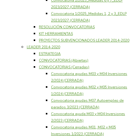
Convocatoria 2/2025_Medidas 6 y 7_EDLP
Oeste.
Un
2023/2027 (CERRADA)
territorio
Convocatoria 1/2025_Medidas 1, 2 y 3_EDLP
en
2023/2027 (CERRADA)
acción
RESOLUCIÓN CONVOCATORIAS
KIT HERRAMIENTAS
PROYECTOS SUBVENCIONADOS LEADER 2014-2020
LEADER 2014-2020
ESTRATEGIA
CONVOCATORIAS (Abiertas)
CONVOCATORIAS (Cerradas)
Convocatoria ayudas M03 y M04 Inversiones
2/2024 (CERRADA)
Convocatoria ayudas M02 y M05 Inversiones
1/2024 (CERRADA)
Convocatoria ayudas M07 Autoempleo de
parados 3/2023 (CERRADA)
Convocatoria ayuda M03 y M04 Inversiones
2/2023 (CERRADA)
Convocatoria ayudas M01, M02 y M05
Inversiones 1/2023 (CERRADA)