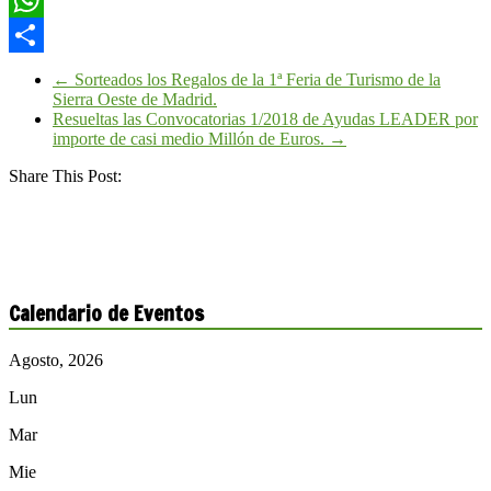
WhatsApp
Compartir
←
Sorteados los Regalos de la 1ª Feria de Turismo de la
Sierra Oeste de Madrid.
Resueltas las Convocatorias 1/2018 de Ayudas LEADER por
importe de casi medio Millón de Euros.
→
Share This Post:
Calendario de Eventos
Agosto, 2026
Lun
Mar
Mie