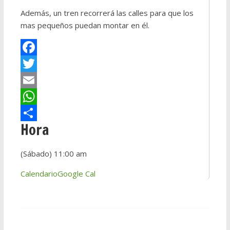
Además, un tren recorrerá las calles para que los
mas pequeños puedan montar en él.
F
a
T
c
w
E
e
i
m
W
Hora
b
t
a
h
C
o
t
i
a
o
(Sábado) 11:00 am
o
e
l
t
m
Calendario
Google Cal
k
r
s
p
A
a
p
r
p
t