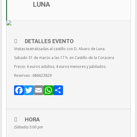
LUNA
DETALLES EVENTO
Visitas teatralizadas al castillo con D. Alvaro de Luna.
Sabado 31 de marzo a las 17 h. en Castillo de la Coracera
Precio: 6 euros adultos, 4 euros menores y jubilados.
Reservas : 686623829
F
T
E
W
C
ac
w
m
h
o
e
itt
ai
at
m
b
er
l
s
p
HORA
o
A
ar
(Sábado) 5:00 pm