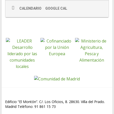
o
p
ti
k
p
r
CALENDARIO
GOOGLE CAL
Edificio “El Montón”. C/. Los Oficios, 8. 28630. Villa del Prado.
Madrid Teléfono: 91 861 15 73