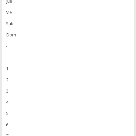
Jue
Vie
Sab
Dom
-
-
1
2
3
4
5
6
7