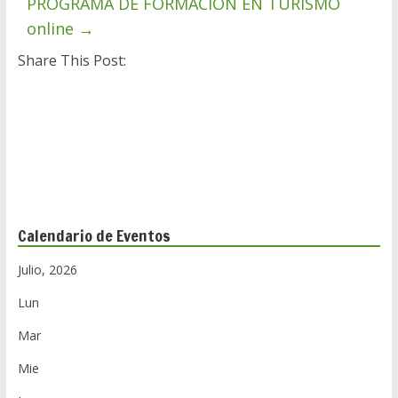
PROGRAMA DE FORMACIÓN EN TURISMO
A
a
online
→
p
r
Share This Post:
p
t
i
r
Calendario de Eventos
Julio, 2026
Lun
Mar
Mie