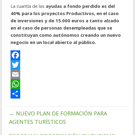
La cuantía de las
ayudas a fondo perdido es del
40% para los proyectos Productivos, en el caso
de inversiones y de 15.000 euros a tanto alzado
en el caso de personas desempleadas que se
constituyan como autónomos creando un nuevo
negocio en un local abierto al público.
F
a
T
c
w
E
e
i
m
W
b
t
a
h
C
←
o
t
i
a
o
NUEVO PLAN DE FORMACIÓN PARA
AGENTES TURÍSTICOS
o
e
l
t
m
k
r
s
p