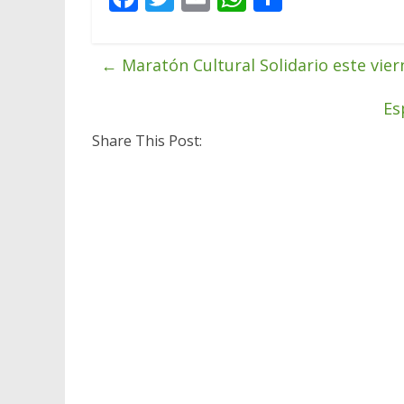
ac
w
m
h
o
e
itt
ai
at
m
←
Maratón Cultural Solidario este vier
b
er
l
s
p
o
A
ar
Es
o
p
ti
Share This Post:
k
p
r