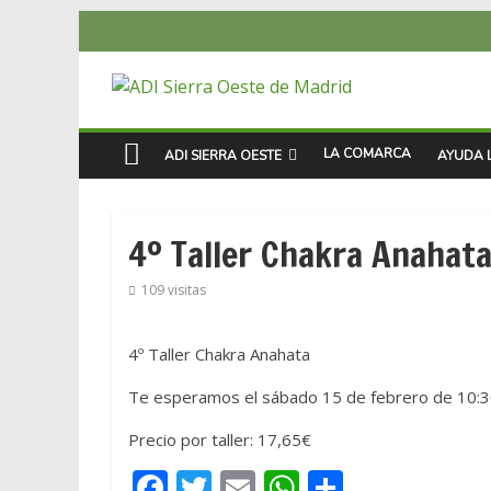
LA COMARCA
ADI SIERRA OESTE
AYUDA 
4º Taller Chakra Anahat
109 visitas
4º Taller Chakra Anahata
Te esperamos el sábado 15 de febrero de 10:30 
Precio por taller: 17,65€
F
T
E
W
C