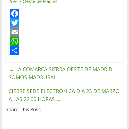
Sierra Oeste de Madrid
.
F
a
T
c
w
E
e
i
m
W
b
t
a
h
C
←
o
t
i
a
o
LA COMARCA SIERRA OESTE DE MADRID
SOMOS MADRURAL
o
e
l
t
m
k
r
s
p
CIERRE SEDE ELECTRÓNICA DÍA 23 DE MARZO
A
a
A LAS 22:00 HORAS
→
p
r
Share This Post:
p
t
i