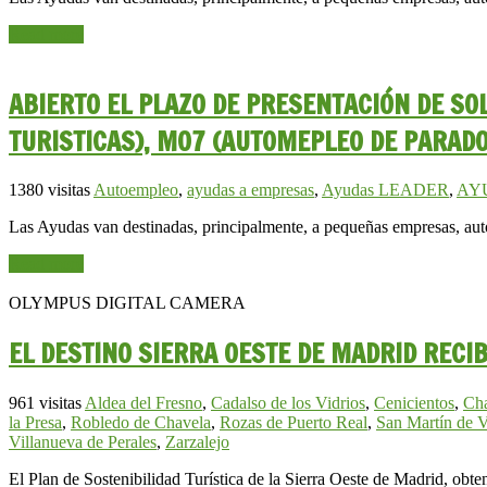
Read more
ABIERTO EL PLAZO DE PRESENTACIÓN DE S
TURISTICAS), M07 (AUTOMEPLEO DE PARADO
1380 visitas
Autoempleo
,
ayudas a empresas
,
Ayudas LEADER
,
AY
Las Ayudas van destinadas, principalmente, a pequeñas empresas, au
Read more
OLYMPUS DIGITAL CAMERA
EL DESTINO SIERRA OESTE DE MADRID RECI
961 visitas
Aldea del Fresno
,
Cadalso de los Vidrios
,
Cenicientos
,
Cha
la Presa
,
Robledo de Chavela
,
Rozas de Puerto Real
,
San Martín de V
Villanueva de Perales
,
Zarzalejo
El Plan de Sostenibilidad Turística de la Sierra Oeste de Madrid, obte