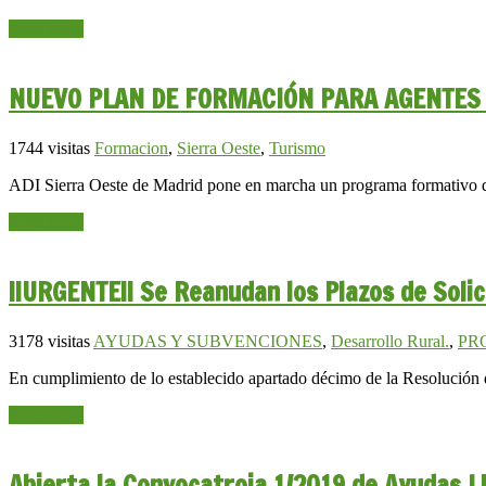
Read more
NUEVO PLAN DE FORMACIÓN PARA AGENTES 
1744 visitas
Formacion
,
Sierra Oeste
,
Turismo
ADI Sierra Oeste de Madrid pone en marcha un programa formativo des
Read more
¡¡URGENTE!! Se Reanudan los Plazos de Soli
3178 visitas
AYUDAS Y SUBVENCIONES
,
Desarrollo Rural.
,
PR
En cumplimiento de lo establecido apartado décimo de la Resolución
Read more
Abierta la Convocatroia 1/2019 de Ayudas 