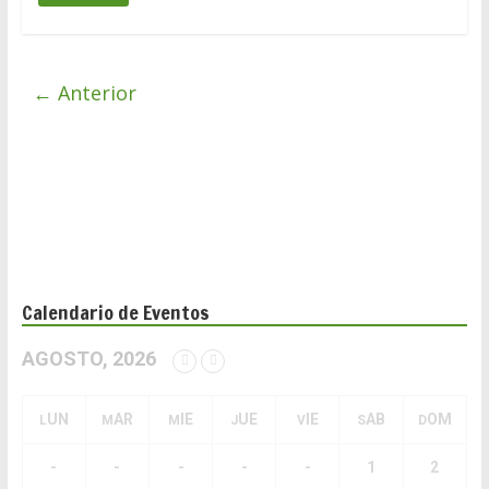
← Anterior
Calendario de Eventos
AGOSTO, 2026
LUN
MAR
MIE
JUE
VIE
SAB
DOM
-
-
-
-
-
1
2