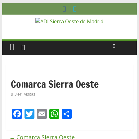
Comarca Sierra Oeste
3441 visitas
F
T
E
W
C
ac
w
m
h
o
e
itt
ai
at
m
←
Comarca Sierra Oeste