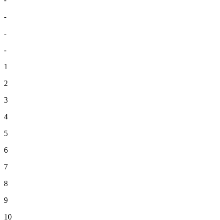
-
-
-
1
2
3
4
5
6
7
8
9
10