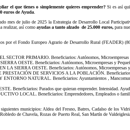
pliar el que tienes o simplemente quieres emprender?
Si es así qu
00 euros de Ayuda
.
 mes de julio de 2025 la Estrategia de Desarrollo Local Participati
a realizar, así como
ayudas a tanto alzado de 25.000 euros,
para nue
dos por el Fondo Europeo Agrario de Desarrollo Rural (FEADER) (80
R PRIMARIO. Beneficiarios: Autónomos, Microempresas y Peq
OESTE. Beneficiarios: Autónomos, Microempresas y Pequeñas 
ERRA OESTE. Beneficiarios: Autónomos, Microempresas y Peq
ACIÓN DE SERVICIOS A LA POBLACIÓN. Beneficiarios: Ayunta
 NATURAL. Beneficiarios: Ayuntamientos , Mancomunidades y 
iciarios: Parados que quieran emprender. Intensidad. Ayuda a 
L. Beneficiarios: Emprendedores, Empleados o familiares de e
s siguientes municipios: Aldea del Fresno, Batres, Cadalso de los Vidr
 Robledo de Chavela, Rozas de Puerto Real, San Martín de Valdeiglesi