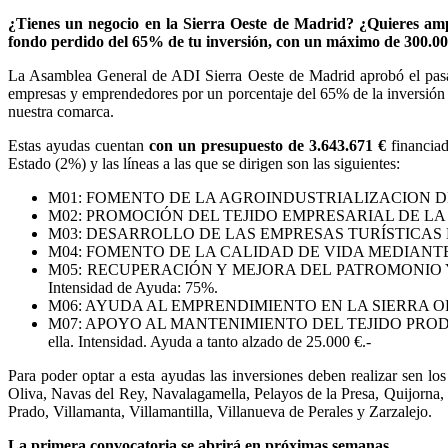
¿Tienes un negocio en la Sierra Oeste de Madrid? ¿Quieres am
fondo perdido del 65% de tu inversión, con un máximo de 300.0
La Asamblea General de ADI Sierra Oeste de Madrid aprobó el pasado
empresas y emprendedores por un porcentaje del 65% de la inversión 
nuestra comarca.
Estas ayudas cuentan
con un presupuesto de 3.643.671 €
financia
Estado (2%) y las líneas a las que se dirigen son las siguientes:
M01: FOMENTO DE LA AGROINDUSTRIALIZACION DEL SECTO
M02: PROMOCIÓN DEL TEJIDO EMPRESARIAL DE LA SIERRA 
M03: DESARROLLO DE LAS EMPRESAS TURÍSTICAS EN LA SI
M04: FOMENTO DE LA CALIDAD DE VIDA MEDIANTE PREST
M05: RECUPERACIÓN Y MEJORA DEL PATROMONIO Y ENTORNO
Intensidad de Ayuda: 75%.
M06: AYUDA AL EMPRENDIMIENTO EN LA SIERRA OESTE. Benef
M07: APOYO AL MANTENIMIENTO DEL TEJIDO PRODUCTIVO LOCA
ella. Intensidad. Ayuda a tanto alzado de 25.000 €.-
Para poder optar a esta ayudas las inversiones deben realizar sen lo
Oliva, Navas del Rey, Navalagamella, Pelayos de la Presa, Quijorna,
Prado, Villamanta, Villamantilla, Villanueva de Perales y Zarzalejo.
La primera convocatoria se abrirá en próximas semanas.