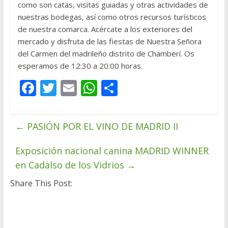
como son catas, visitas guiadas y otras actividades de
nuestras bodegas, así como otros recursos turísticos
de nuestra comarca. Acércate a los exteriores del
mercado y disfruta de las fiestas de Nuestra Señora
del Carmen del madrileño distrito de Chamberí. Os
esperamos de 12:30 a 20:00 horas.
F
T
E
W
C
ac
w
m
h
o
e
itt
ai
at
m
←
PASIÓN POR EL VINO DE MADRID II
b
er
l
s
p
o
A
ar
Exposición nacional canina MADRID WINNER
o
p
ti
en Cadalso de los Vidrios
→
k
p
r
Share This Post: