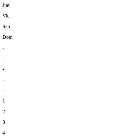
Jue
Vie
Sab
Dom
-
-
-
-
-
1
2
3
4