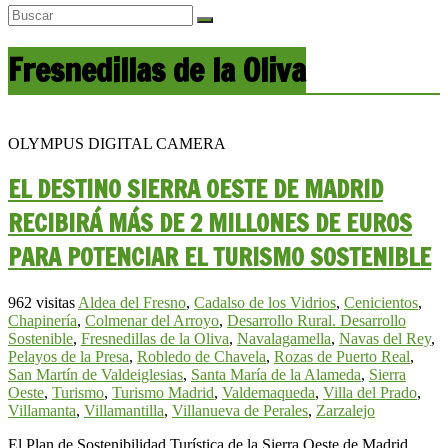
Fresnedillas de la Oliva
OLYMPUS DIGITAL CAMERA
EL DESTINO SIERRA OESTE DE MADRID
RECIBIRÁ MÁS DE 2 MILLONES DE EUROS
PARA POTENCIAR EL TURISMO SOSTENIBLE
962 visitas
Aldea del Fresno
,
Cadalso de los Vidrios
,
Cenicientos
,
Chapinería
,
Colmenar del Arroyo
,
Desarrollo Rural. Desarrollo
Sostenible
,
Fresnedillas de la Oliva
,
Navalagamella
,
Navas del Rey
,
Pelayos de la Presa
,
Robledo de Chavela
,
Rozas de Puerto Real
,
San Martín de Valdeiglesias
,
Santa María de la Alameda
,
Sierra
Oeste
,
Turismo
,
Turismo Madrid
,
Valdemaqueda
,
Villa del Prado
,
Villamanta
,
Villamantilla
,
Villanueva de Perales
,
Zarzalejo
El Plan de Sostenibilidad Turística de la Sierra Oeste de Madrid,