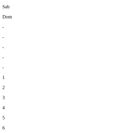
Sab
Dom
-
-
-
-
-
1
2
3
4
5
6