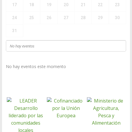
17
18
19
20
21
22
23
24
25
26
27
28
29
30
31
No hay eventos
No hay eventos este momento