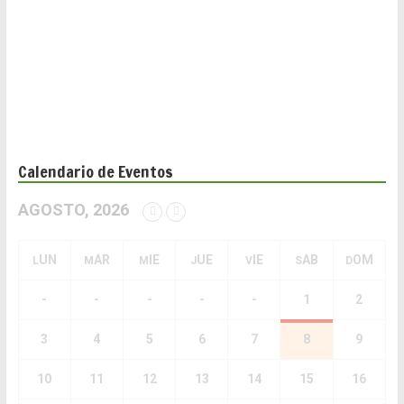
Calendario de Eventos
AGOSTO, 2026
LUN
MAR
MIE
JUE
VIE
SAB
DOM
-
-
-
-
-
1
2
3
4
5
6
7
8
9
10
11
12
13
14
15
16